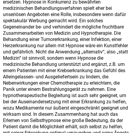
ersetzen. Hypnose in Konkurrenz zu bewährten
medizinischen Behandlungsverfahren spielt eher bei
unseriösen Angeboten eine Rolle, insbesondere wenn dafür
spektakulär Werbung gemacht wird. Ein solches
Gegeneinander be- und verhindert die mögliche fruchtbare
Zusammenarbeiten von Medizin und Hypnotherapie. Die
Behandlung einer Tumorerkrankung, einer Infektion, einer
Herzerkrankung nur allein mit Hypnose wäre ein Kunstfehler
und gefährlich. Nicht die Anwendung „alternativ“, also „statt
Medizin“ ist sinnvoll, sondern wenn Hypnose die
medizinische Behandlung unterstützt und ergänzt, z.B. um
einem Patienten mit einer Krebserkrankung das Gefühl des
Alleingelassen- und Ausgeliefertsein zu lindern, die
Nebenwirkungen einer Chemotherapie zu erleichtern, die
Panik unter einem Bestrahlungsgerät zu nehmen. Eine
hypnotherapeutische Begleitung ist auch sehr geeignet, um
bei der Auseinandersetzung mit einer Erkrankung zu helfen,
wozu Medikamente nur äußerst eingeschränkt geeignet und
wirksam sind. In diesem Zusammenhang hat auch das
Erlernen von Selbsthypnose eine große Bedeutung, da der
Patient damit die Möglichkeit erhält, sich selbst zu helfen,
mit seiner Erkrankung optimal umzugehen und seine Ängste,