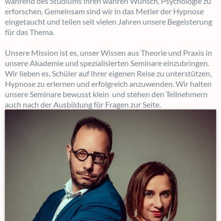
während des Studiums ihren wahren Wunsch, Psychologie zu
erforschen. Gemeinsam sind wir in das Metier der Hypnose
eingetaucht und teilen seit vielen Jahren unsere Begeisterung
für das Thema.
Unsere Mission ist es, unser Wissen aus Theorie und Praxis in
unsere Akademie und spezialisierten Seminare einzubringen.
Wir lieben es, Schüler auf ihrer eigenen Reise zu unterstützen,
Hypnose zu erlernen und erfolgreich anzuwenden. Wir halten
unsere Seminare bewusst klein und stehen den Teilnehmern
auch nach der Ausbildung für Fragen zur Seite.