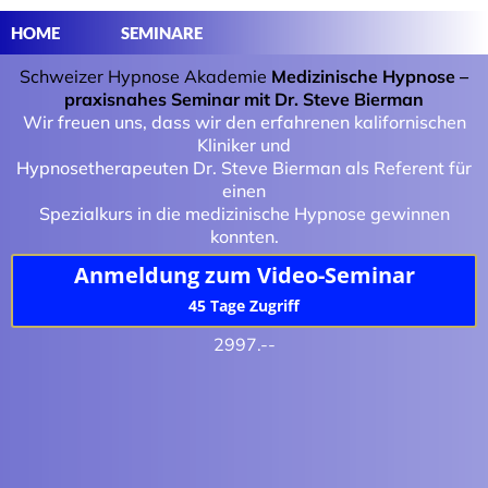
HOME
SEMINARE
Schweizer Hypnose Akademie
Medizinische Hypnose –
praxisnahes Seminar mit Dr. Steve Bierman
Wir freuen uns, dass wir den erfahrenen kalifornischen
Kliniker und
Hypnosetherapeuten Dr. Steve Bierman als Referent für
einen
Spezialkurs in die medizinische Hypnose gewinnen
konnten.
Anmeldung zum Video-Seminar
45 Tage Zugriff
2997.--