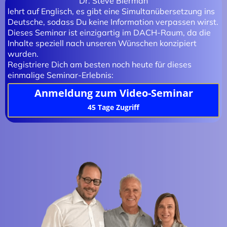
Dr. Steve Bierman
lehrt auf Englisch, es gibt eine Simultanübersetzung ins
Deutsche, sodass Du keine Information verpassen wirst.
Dieses Seminar ist einzigartig im DACH-Raum, da die
Inhalte speziell nach unseren Wünschen konzipiert
wurden.
Registriere Dich am besten noch heute für dieses
einmalige Seminar-Erlebnis:
Anmeldung zum Video-Seminar
45 Tage Zugriff