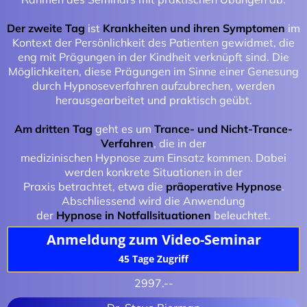
Der zweite Tag
ist
Krankheiten und ihren Symptomen
im
Kontext der Persönlichkeit des Patienten gewidmet, die
eng mit Prägungen in der Kindheit verknüpft sind. Die
Möglichkeiten, diese Prägungen im Sinne einer Genesung
durch Hypnoseverfahren aufzubrechen, werden
herausgearbeitet und praktisch geübt.
Am dritten Tag
geht es um
Trance- und Nicht-Trance-
Verfahren
, die in der
medizinischen Hypnose zum Einsatz kommen. Dabei
werden konkrete Situationen in der
Praxis betrachtet, etwa die
präoperative Hypnose
.
Abschliessend wird die Anwendung
der
Hypnose in Notfallsituationen
beleuchtet.
Anmeldung zum Video-Seminar
45 Tage Zugriff
2997.--