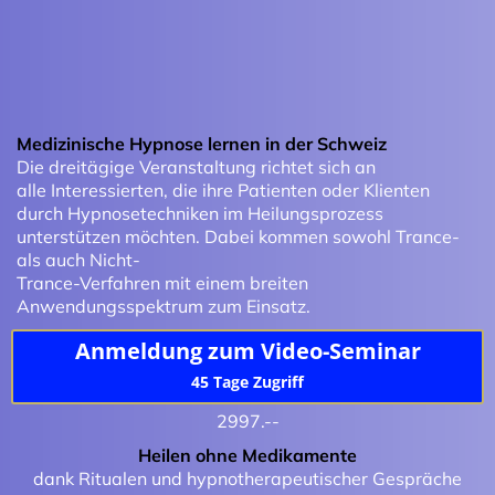
Medizinische Hypnose lernen in der Schweiz
Die dreitägige Veranstaltung richtet sich an
alle Interessierten, die ihre Patienten oder Klienten
durch Hypnosetechniken im Heilungsprozess
unterstützen möchten. Dabei kommen sowohl Trance-
als auch Nicht-
Trance-Verfahren mit einem breiten
Anwendungsspektrum zum Einsatz.
Anmeldung zum Video-Seminar
45 Tage Zugriff
2997.--
Heilen ohne Medikamente
dank Ritualen und hypnotherapeutischer Gespräche