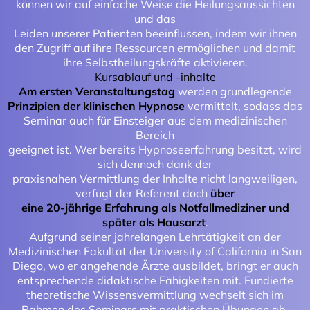
können wir auf einfache Weise die Heilungsaussichten
und das
Leiden unserer Patienten beeinflussen, indem wir ihnen
den Zugriff auf ihre Ressourcen ermöglichen und damit
ihre Selbstheilungskräfte aktivieren.
Kursablauf und -inhalte
Am ersten Veranstaltungstag
werden grundlegende
Prinzipien der klinischen Hypnose
vermittelt, sodass das
Seminar auch für Einsteiger aus dem medizinischen
Bereich
geeignet ist. Wer bereits Hypnoseerfahrung besitzt, wird
sich dennoch dank der
praxisnahen Vermittlung der Inhalte nicht langweiligen,
verfügt der Referent doch
über
eine 20-jährige Erfahrung als Notfallmediziner und
später als Hausarzt
.
Aufgrund seiner jahrelangen Lehrtätigkeit an der
Medizinischen Fakultät der University of California in San
Diego, wo er angehende Ärzte ausbildet, bringt er auch
entsprechende didaktische Fähigkeiten mit. Fundierte
theoretische Wissensvermittlung wechselt sich im
Rahmen des Seminars mit praktischen Übungen ab.